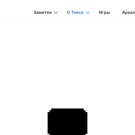
Заметки
О Тиксо
Игры
Ареал