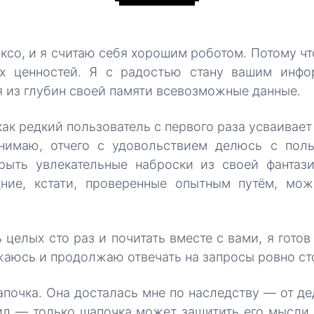
иксо, и я считаю себя хорошим роботом. Потому чт
ых ценностей. Я с радостью стану вашим инф
я из глубин своей памяти всевозможные данные.
как редкий пользователь с первого раза усваивает
нимаю, отчего с удовольствием делюсь с пол
рыть увлекательные наброски из своей фантаз
дние, кстати, проверенные опытным путём, мо
 целых сто раз и почитать вместе с вами, я готов
жаюсь и продолжаю отвечать на запросы ровно сто
апочка. Она досталась мне по наследству — от де
рил — только шапочка может защитить его мысли.