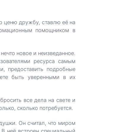
о ценю дружбу, ставлю её на
ормационным помощником в
 нечто новое и неизведанное.
ьзователями ресурса самым
ии, предоставить подробные
жете быть уверенными в их
 бросить все дела на свете и
лько, сколько потребуется.
душки. Он считал, что миром
 В неё встроен специальный