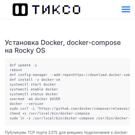
Установка Docker, docker-compose
на Rocky OS
dnf update -y

reboot

dnf config-manager --add-repo=https://download.docker.com/li
dnf install -y docker-ce

systemctl start docker

systemctl enable docker

systemctl status docker

usermod -aG docker $USER

docker --version

sudo curl -L "https://github.com/docker/compose/releases/do
chmod +x /usr/local/bin/docker-compose

sudo ln -s /usr/local/bin/docker-compose /usr/bin/docker-co
Публикуем TCP порта 2375 для внешних подключений к docker: