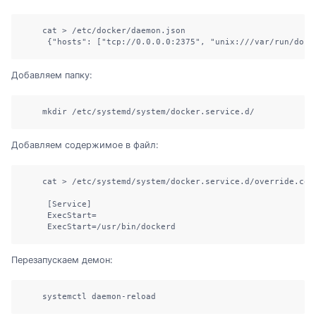
    cat > /etc/docker/daemon.json

     {"hosts": ["tcp://0.0.0.0:2375", "unix:///var/run/dock
Добавляем папку:
    mkdir /etc/systemd/system/docker.service.d/
Добавляем содержимое в файл:
    cat > /etc/systemd/system/docker.service.d/override.conf
     [Service]

     ExecStart=

     ExecStart=/usr/bin/dockerd
Перезапускаем демон:
    systemctl daemon-reload