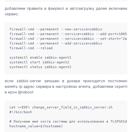
добавляем правила в фаирвол и автозагрузку далее включаем
сервис:
firewall-cmd --permanent --new-service=zabbix

firewall-cmd --permanent --service=zabbix --add-port=10050/t
firewall-cmd --permanent --service=zabbix --set-short="Zabbi
firewall-cmd --permanent --add-service=zabbix

firewall-cmd --reload

systemctl enable zabbix-agent2

systemctl start zabbix-agent2

systemctl status zabbix-agent2
если zabbix-server запушен в докере приходится постоянно
менять ip адрес сервера в настройках агента, добавляем скритп
в крон @reboot
cat <<EOF> change_server_field_in_zabbix_server.sh 

#!/bin/bash

# Получаем имя хоста системы для использования в TLSPSKIdent
hostname_value=$(hostname)
