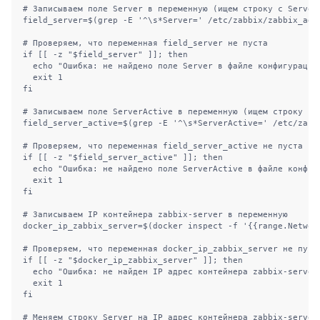
# Записываем поле Server в переменную (ищем строку с Server)
field_server=$(grep -E '^\s*Server=' /etc/zabbix/zabbix_agen
# Проверяем, что переменная field_server не пуста

if [[ -z "$field_server" ]]; then

  echo "Ошибка: не найдено поле Server в файле конфигурации.
  exit 1

fi

# Записываем поле ServerActive в переменную (ищем строку с S
field_server_active=$(grep -E '^\s*ServerActive=' /etc/zabbi
# Проверяем, что переменная field_server_active не пуста

if [[ -z "$field_server_active" ]]; then

  echo "Ошибка: не найдено поле ServerActive в файле конфигу
  exit 1

fi

# Записываем IP контейнера zabbix-server в переменную

docker_ip_zabbix_server=$(docker inspect -f '{{range.Networ
# Проверяем, что переменная docker_ip_zabbix_server не пуста
if [[ -z "$docker_ip_zabbix_server" ]]; then

  echo "Ошибка: не найден IP адрес контейнера zabbix-server.
  exit 1

fi

# Меняем строку Server на IP адрес контейнера zabbix-server
