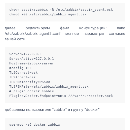
chown zabbix:zabbix -R /etc/zabbix/zabbix_agent.psk 

chmod 700 /etc/zabbix/zabbix_agent.psk 
далее редактируем фаил конфигурации: nano
/etc/zabbix/zabbix_agent2.conf меняем параметры согласно
вашей сети
Server=127.0.0.1

ServerActive=127.0.0.1

Hostname=Zabbix-server

#config TSL

TLSConnect=psk

TLSAccept=psk

TLSPSKIdentity=PSK001

TLSPSKFile=/etc/zabbix/zabbix_agent.psk

# plugin docker enable

Plugins.Docker.Endpoint=unix:///var/run/docker.sock
добавляем пользователя "zabbix" в группу "docker"
usermod -aG docker zabbix