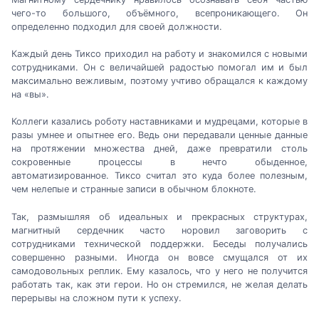
чего-то большого, объёмного, всепроникающего. Он
определенно подходил для своей должности.
Каждый день Тиксо приходил на работу и знакомился с новыми
сотрудниками. Он с величайшей радостью помогал им и был
максимально вежливым, поэтому учтиво обращался к каждому
на «вы».
Коллеги казались роботу наставниками и мудрецами, которые в
разы умнее и опытнее его. Ведь они передавали ценные данные
на протяжении множества дней, даже превратили столь
сокровенные процессы в нечто обыденное,
автоматизированное. Тиксо считал это куда более полезным,
чем нелепые и странные записи в обычном блокноте.
Так, размышляя об идеальных и прекрасных структурах,
магнитный сердечник часто норовил заговорить с
сотрудниками технической поддержки. Беседы получались
совершенно разными. Иногда он вовсе смущался от их
самодовольных реплик. Ему казалось, что у него не получится
работать так, как эти герои. Но он стремился, не желая делать
перерывы на сложном пути к успеху.