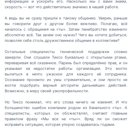
информации и ускорить его. Насколько мы с вами знаем,
скорость — вот что действительно значимо в нашей работе.
А ведь вы не сразу пришли к такому общению. Уверен, раньше
вы говорили друг с другом более вежливо. Полагаю, всё
началось с обращения на «ты». Затем панибратство изменило
абсолютно всё. Так зачем оно нужно? Чего вы хотите добиться,
позволяя себе столь дружественное общение в коллективе?
Остальные специалисты технической поддержки словно
замерли. Они слушали Тиксо буквально с открытыми ртами,
переваривая всё сказанное. Парень был определённо прав, и он
указывал на недостатки работы организации. Это могло
вылиться в нечто ужасное для каждого её сотрудника.
Осознание пронзило их умы стремительно, и они просто не
могли подобрать верный алгоритм дальнейших действий.
Возможно, в меру своей узкопрофильности.
Но Тиксо понимал, что его слова ничего не изменят. И что
большинство ошибок компании родом из банального «ты». А
специалисты, которых он обожествлял, считают главным
правилом фразу «Мы все на «ты»». Вряд ли он сможет
исправить ситуацию, которая упорно создавалась годами.