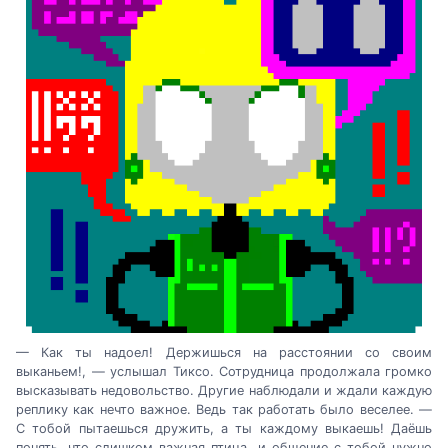
— Как ты надоел! Держишься на расстоянии со своим
выканьем!, — услышал Тиксо. Сотрудница продолжала громко
высказывать недовольство. Другие наблюдали и ждали каждую
реплику как нечто важное. Ведь так работать было веселее. —
С тобой пытаешься дружить, а ты каждому выкаешь! Даёшь
понять, что слишком важная птица, и общение с тобой нужно