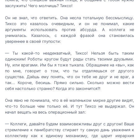
заслужить! Чего молчишь? Тиксо!
Он не знал, что ответить. Она несла тотальную бессмыслицу.
Тиксо это казалось очевидным, и он не понимал, какие
аргументы использовать против абсурда. А коллега не
унималась. Казалось, с каждой фразой она становилась
увереннее в своей глупости:
— Ты какой-то неадекватный, Тиксо! Нельзя быть таким
одиноким! Роботы кругом будут рады стать твоими друзьями.
Ну, или врагами. Им бы я тоже тыкала. Обращение на «вы», как
по мне, говорит о том, что ты отдаляешься от другого
существа. Даёшь ему понять, что он тебе не друг и не враг, а
так... Короче, бесишь. Прямо сильно. Сколько можно вести
себя настолько странно? Когда это закончится?!
Она явно не понимала, что в её маленьком мирке другие видят,
что-то больше чем только её. И тут Тиксо не выдержал. Он
начал вещать на весь операционный зал:
— Коллеги, давайте будем взаимовежливы друг с другом! Ваше
стремление к панибратству стирает ту самую дань уважения к
коллективу как к единому механизму, где царит иерархия